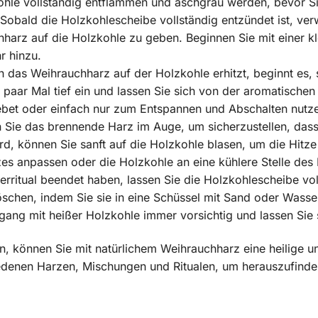
kohle vollständig entflammen und aschgrau werden, bevor Si
Sobald die Holzkohlescheibe vollständig entzündet ist, ve
hharz auf die Holzkohle zu geben. Beginnen Sie mit einer 
r hinzu.
 das Weihrauchharz auf der Holzkohle erhitzt, beginnt es,
n paar Mal tief ein und lassen Sie sich von der aromatisch
ebet oder einfach nur zum Entspannen und Abschalten nutz
 Sie das brennende Harz im Auge, um sicherzustellen, dass 
d, können Sie sanft auf die Holzkohle blasen, um die Hitze 
s anpassen oder die Holzkohle an eine kühlere Stelle des 
rritual beendet haben, lassen Sie die Holzkohlescheibe vol
schen, indem Sie sie in eine Schüssel mit Sand oder Wasser
ang mit heißer Holzkohle immer vorsichtig und lassen Sie s
en, können Sie mit natürlichem Weihrauchharz eine heilige 
edenen Harzen, Mischungen und Ritualen, um herauszufinden, 