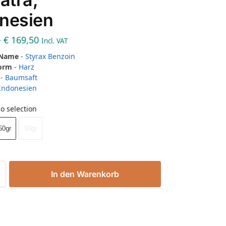
nesien
–
€
169,50
Incl. VAT
 Name
-
Styrax Benzoin
Form
-
Harz
-
Baumsaft
Indonesien
o selection
50gr
50gr
In den Warenkorb