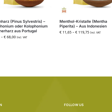
nharz (Pinus Sylvestris) –
Menthol-Kristalle (Mentha
phonium oder Kolophonium
Piperita) – Aus Indonesien
erharz aus Portugal
€
11,65
–
€
119,75
Incl. VAT
–
€
68,00
Incl. VAT
N
FOLLOW US