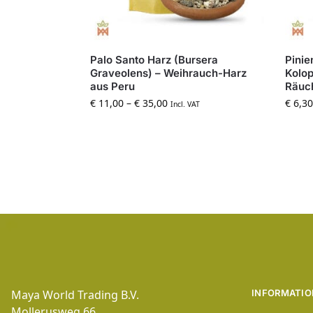
Palo Santo Harz (Bursera
Pinie
Graveolens) – Weihrauch-Harz
Kolo
aus Peru
Räuch
€
11,00
–
€
35,00
€
6,30
Incl. VAT
Maya World Trading B.V.
INFORMATIO
Mollerusweg 66