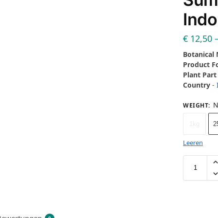
Indo
€
12,50
Botanical
Product 
Plant Part
Country
-
N
WEIGHT
:
1kg
2
Leeren
Bewertungen