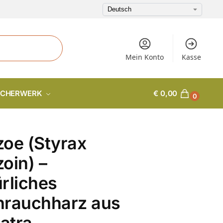
Mein Konto
Kasse
CHERWERK
€
0,00
0
oe (Styrax
oin) –
rliches
hrauchharz aus
atra,