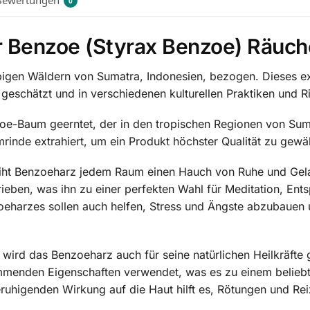
0
er Benzoe (Styrax Benzoe) Räuch
igen Wäldern von Sumatra, Indonesien, bezogen. Dieses exq
eschätzt und in verschiedenen kulturellen Praktiken und R
oe-Baum geerntet, der in den tropischen Regionen von Suma
rinde extrahiert, um ein Produkt höchster Qualität zu gewäh
iht Benzoeharz jedem Raum einen Hauch von Ruhe und Gelasse
ieben, was ihn zu einer perfekten Wahl für Meditation, Ents
eharzes sollen auch helfen, Stress und Ängste abzubauen 
ird das Benzoeharz auch für seine natürlichen Heilkräfte g
menden Eigenschaften verwendet, was es zu einem beliebten
uhigenden Wirkung auf die Haut hilft es, Rötungen und Rei