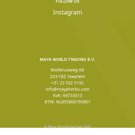
FOLLOW US
Instagram
MAYA WORLD TRADING B.V.
Mollerusweg 66
2031BZ Haarlem
+31 23 532 5192
info@mayaherbs.com
KvK: 64733513
BTW: NL855806795B01
© Maya Ethnobotanicals 2025