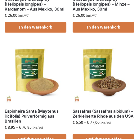
(Heliopsis longipes) –
(Heliopsis longipes) – Minze –
Kardamom – Aus Mexiko, 30ml
Aus Mexiko, 30ml
€
26,00
€
26,00
Incl. VAT
Incl. VAT
In den Warenkorb
In den Warenkorb
Espinheira Santa (Maytenus
Sassafras (Sassafras albidum) –
ilicifolia) Pulverförmig aus
Zerkleinerte Rinde aus den USA
Brasilien
€
6,50
–
€
77,00
Incl. VAT
€
8,95
–
€
76,95
Incl. VAT