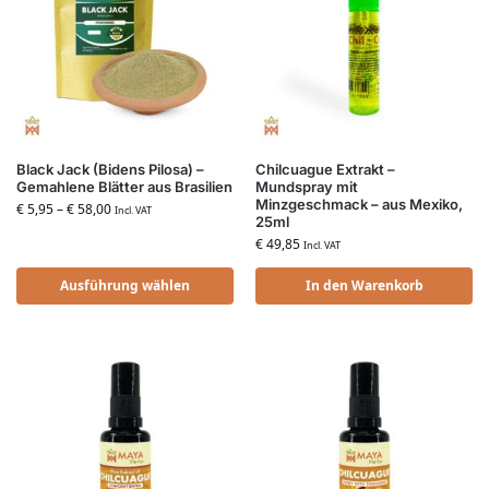
Black Jack (Bidens Pilosa) –
Chilcuague Extrakt –
Gemahlene Blätter aus Brasilien
Mundspray mit
Minzgeschmack – aus Mexiko,
€
5,95
–
€
58,00
Incl. VAT
25ml
€
49,85
Incl. VAT
Ausführung wählen
In den Warenkorb