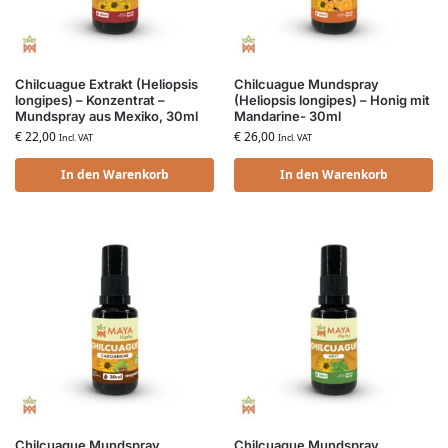
Chilcuague Extrakt (Heliopsis
Chilcuague Mundspray
longipes) – Konzentrat –
(Heliopsis longipes) – Honig mit
Mundspray aus Mexiko, 30ml
Mandarine- 30ml
€
22,00
€
26,00
Incl. VAT
Incl. VAT
In den Warenkorb
In den Warenkorb
Chilcuague Mundspray
Chilcuague Mundspray