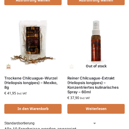
Ausführung wählen
Ausführung wählen
Out of stock
Trockene Chilcuague-Wurzel
Reiner Chilcuague-Extrakt
(Heliopsis longipes) – Mexiko,
(Heliopsis longipes) –
8g
Konzentriertes kulinarisches
Spray – 60ml
€
41,95
Incl. VAT
€
37,90
Incl. VAT
In den Warenkorb
Weiterlesen
Alle 10 Ergebnisse werden angezeigt