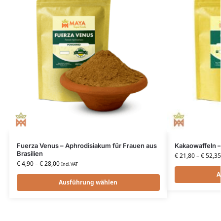
Fuerza Venus – Aphrodisiakum für Frauen aus
Kakaowaffeln –
Brasilien
€
21,80
–
€
52,35
€
4,90
–
€
28,00
Incl. VAT
A
Ausführung wählen