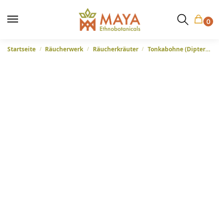
0
Startseite
Räucherwerk
Räucherkräuter
Tonkabohne (Dipteryx Odorata)
/
/
/