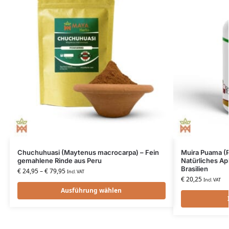
Chuchuhuasi (Maytenus macrocarpa) – Fein
Muira Puama (P
gemahlene Rinde aus Peru
Natürliches Ap
Brasilien
€
24,95
–
€
79,95
Incl. VAT
€
20,25
Incl. VAT
Ausführung wählen