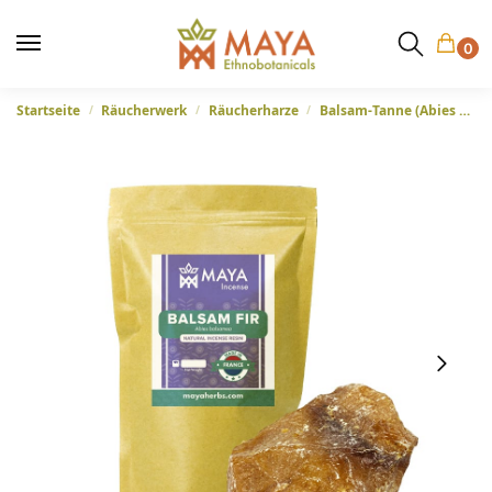
0
Startseite
Räucherwerk
Räucherharze
Balsam-Tanne (Abies balsamea) – Weihrauch-Harz aus Frankreich
/
/
/