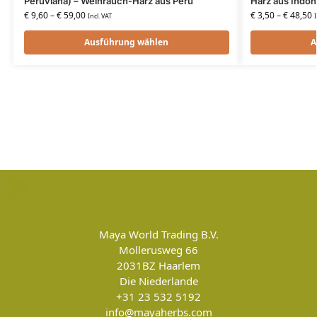
Peruviana) – Weihrauch-Harz aus Peru
Harz aus Indon
€
9,60
–
€
59,00
€
3,50
–
€
48,50
Incl. VAT
I
Ausführung wählen
A
Maya World Trading B.V.
Mollerusweg 66
2031BZ
Haarlem
Die Niederlande
+31 23 532 5192
info@mayaherbs.com