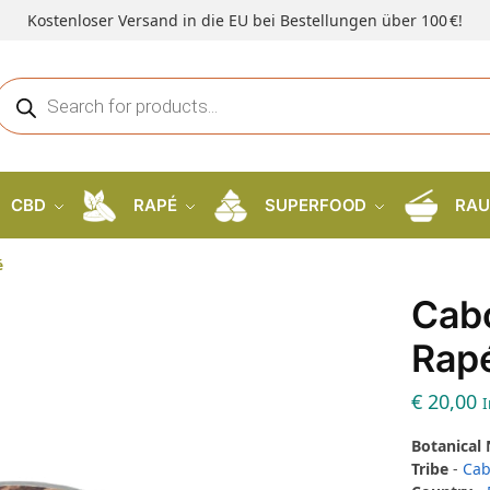
Kostenloser Versand in die EU bei Bestellungen über 100 €!
CBD
RAPÉ
SUPERFOOD
RAU
é
Cabo
Rap
€
20,00
I
Botanical
Tribe
-
Cab