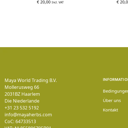
€
20,00
€
20,0
Incl. VAT
Maya World Trading B.V.
INFORMATIO
Mollerusweg 66
Bedingunge
2031BZ
Haarlem
Über uns
Die Niederlande
+31 23 532 5192
Kontakt
info@mayaherbs.com
CoC: 64733513