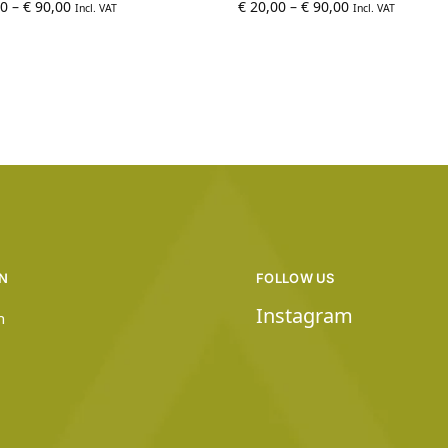
0
–
€
90,00
€
20,00
–
€
90,00
Incl. VAT
Incl. VAT
N
FOLLOW US
Instagram
n