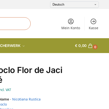
Mein Konto
Kasse
CHERWERK
€
0,00
0
clo Flor de Jaci
é
ncl. VAT
 Name
-
Nicotiana Rustica
oclo