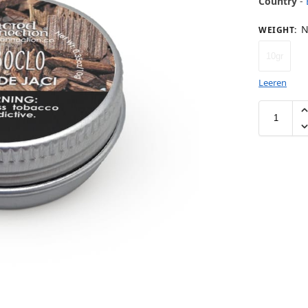
Country
-
N
WEIGHT
:
10gr
Leeren