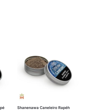
apé
Shanenawa Caneleiro Rapéh