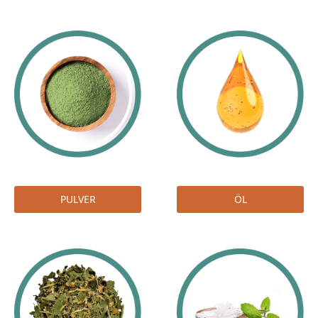
PULVER
ÖL