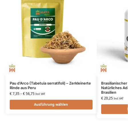
Pau d’Arco (Tabetuia serratifoli) – Zerkleinerte
Brasilianischer
Rinde aus Peru
Natürliches Ad
Brasilien
€
7,35
–
€
56,75
Incl. VAT
€
20,25
Incl. VAT
Ausführung wählen