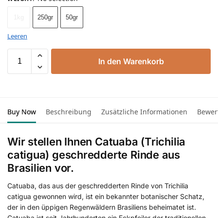
1kg
250gr
50gr
Leeren
In den Warenkorb
Buy Now
Beschreibung
Zusätzliche Informationen
Bewer
Wir stellen Ihnen Catuaba (Trichilia
catigua) geschredderte Rinde aus
Brasilien vor.
Catuaba, das aus der geschredderten Rinde von Trichilia
catigua gewonnen wird, ist ein bekannter botanischer Schatz,
der in den üppigen Regenwäldern Brasiliens beheimatet ist.
Catuaba ist seit Jahrhunderten ein Eckpfeiler der traditionellen