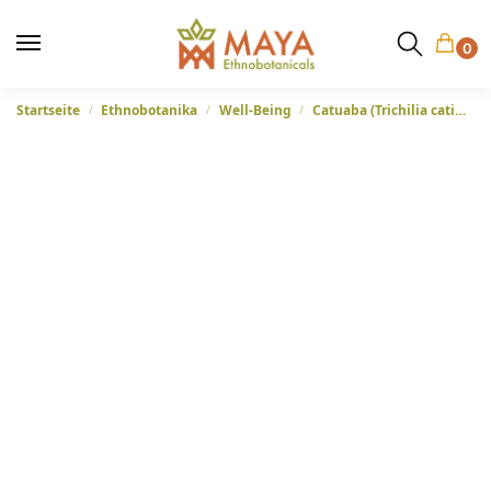
0
Startseite
Ethnobotanika
Well-Being
Catuaba (Trichilia catigua) – Zerkleinerte Rinde aus Brasilien
/
/
/