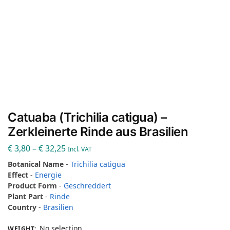
Catuaba (Trichilia catigua) –
Zerkleinerte Rinde aus Brasilien
€
3,80
–
€
32,25
Incl. VAT
Botanical Name
-
Trichilia catigua
Effect
-
Energie
Product Form
-
Geschreddert
Plant Part
-
Rinde
Country
-
Brasilien
No selection
WEIGHT
: