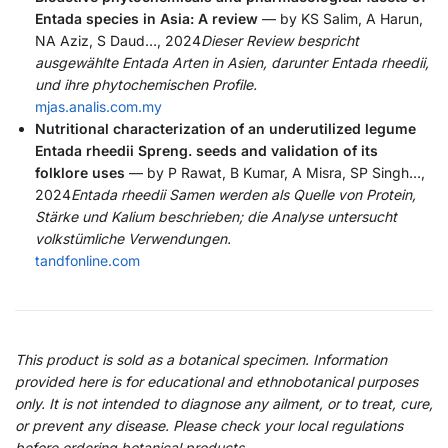
Entada species in Asia: A review
— by KS Salim, A Harun,
NA Aziz, S Daud…, 2024
Dieser Review bespricht
ausgewählte Entada Arten in Asien, darunter Entada rheedii,
und ihre phytochemischen Profile.
mjas.analis.com.my
Nutritional characterization of an underutilized legume
Entada rheedii Spreng. seeds and validation of its
folklore uses
— by P Rawat, B Kumar, A Misra, SP Singh…,
2024
Entada rheedii Samen werden als Quelle von Protein,
Stärke und Kalium beschrieben; die Analyse untersucht
volkstümliche Verwendungen.
tandfonline.com
This product is sold as a botanical specimen. Information
provided here is for educational and ethnobotanical purposes
only. It is not intended to diagnose any ailment, or to treat, cure,
or prevent any disease. Please check your local regulations
before ordering botanical products.