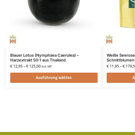
Blauer Lotus (Nymphaea Caerulea) –
Weiße Seerose
Harzextrakt 50:1 aus Thailand
Schnittblumen 
€
12,95
–
€
125,00
€
11,95
–
€
179,5
Incl. VAT
Ausführung wählen
A