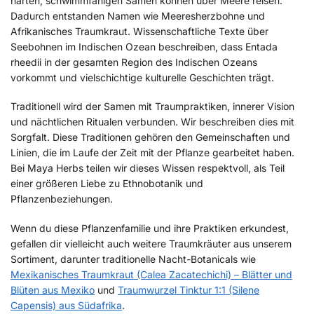
harten, schwimmfähigen Samen können über Meere reisen.
Dadurch entstanden Namen wie Meeresherzbohne und
Afrikanisches Traumkraut. Wissenschaftliche Texte über
Seebohnen im Indischen Ozean beschreiben, dass Entada
rheedii in der gesamten Region des Indischen Ozeans
vorkommt und vielschichtige kulturelle Geschichten trägt.
Traditionell wird der Samen mit Traumpraktiken, innerer Vision
und nächtlichen Ritualen verbunden. Wir beschreiben dies mit
Sorgfalt. Diese Traditionen gehören den Gemeinschaften und
Linien, die im Laufe der Zeit mit der Pflanze gearbeitet haben.
Bei Maya Herbs teilen wir dieses Wissen respektvoll, als Teil
einer größeren Liebe zu Ethnobotanik und
Pflanzenbeziehungen.
Wenn du diese Pflanzenfamilie und ihre Praktiken erkundest,
gefallen dir vielleicht auch weitere Traumkräuter aus unserem
Sortiment, darunter traditionelle Nacht-Botanicals wie
Mexikanisches Traumkraut (Calea Zacatechichi) – Blätter und
Blüten aus Mexiko
und
Traumwurzel Tinktur 1:1 (Silene
Capensis) aus Südafrika
.