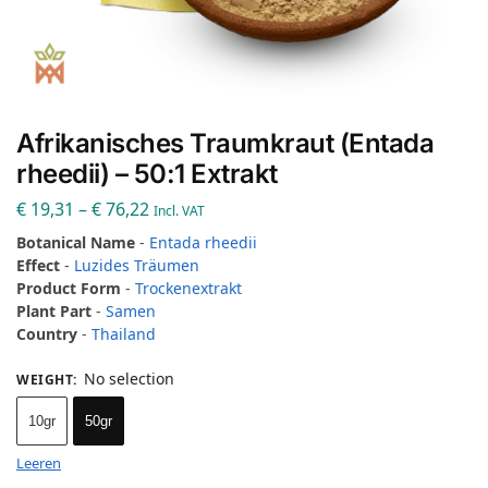
Afrikanisches Traumkraut (Entada
rheedii) – 50:1 Extrakt
€
19,31
–
€
76,22
Incl. VAT
Botanical Name
-
Entada rheedii
Effect
-
Luzides Träumen
Product Form
-
Trockenextrakt
Plant Part
-
Samen
Country
-
Thailand
No selection
WEIGHT
:
10gr
50gr
Leeren