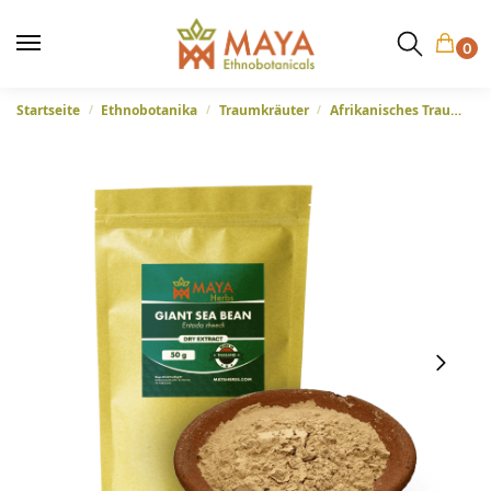
0
Startseite
Ethnobotanika
Traumkräuter
Afrikanisches Traumkraut (Entada rheedii) – 50:1 Extrakt
/
/
/