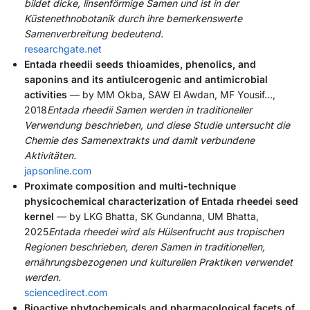
bildet dicke, linsenförmige Samen und ist in der
Küstenethnobotanik durch ihre bemerkenswerte
Samenverbreitung bedeutend.
researchgate.net
Entada rheedii seeds thioamides, phenolics, and
saponins and its antiulcerogenic and antimicrobial
activities
— by MM Okba, SAW El Awdan, MF Yousif…,
2018
Entada rheedii Samen werden in traditioneller
Verwendung beschrieben, und diese Studie untersucht die
Chemie des Samenextrakts und damit verbundene
Aktivitäten.
japsonline.com
Proximate composition and multi-technique
physicochemical characterization of Entada rheedei seed
kernel
— by LKG Bhatta, SK Gundanna, UM Bhatta,
2025
Entada rheedei wird als Hülsenfrucht aus tropischen
Regionen beschrieben, deren Samen in traditionellen,
ernährungsbezogenen und kulturellen Praktiken verwendet
werden.
sciencedirect.com
Bioactive phytochemicals and pharmacological facets of