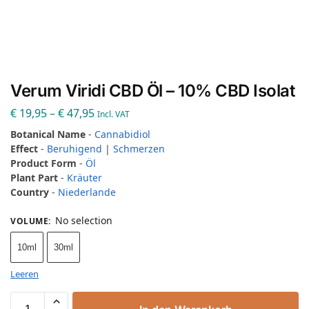
Verum Viridi CBD Öl – 10% CBD Isolat
€
19,95
–
€
47,95
Incl. VAT
Botanical Name
-
Cannabidiol
Effect
-
Beruhigend
|
Schmerzen
Product Form
-
Öl
Plant Part
-
Kräuter
Country
-
Niederlande
No selection
VOLUME
:
10ml
30ml
Leeren