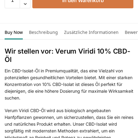
In den Warenkorb
Buy Now
Beschreibung
Zusätzliche Informationen
Bewer
Wir stellen vor: Verum Viridi 10% CBD-
Öl
Ein CBD-Isolat-Öl in Premiumqualität, das eine Vielzahl von
potenziellen gesundheitlichen Vorteilen bietet. Mit einer starken
Konzentration von 10% CBD-Isolat ist dieses Öl perfekt für
diejenigen, die eine höhere Dosierung für maximale Wirksamkeit
suchen.
Verum Viridi CBD-Öl wird aus biologisch angebauten
Hanfpflanzen gewonnen, um sicherzustellen, dass Sie ein reines
und natürliches Produkt erhalten. Unser CBD-Isolat wird
sorgfältig mit modernsten Methoden extrahiert, um ein
Höchstmaß an Reinheit und Potenz zu gewährleisten.