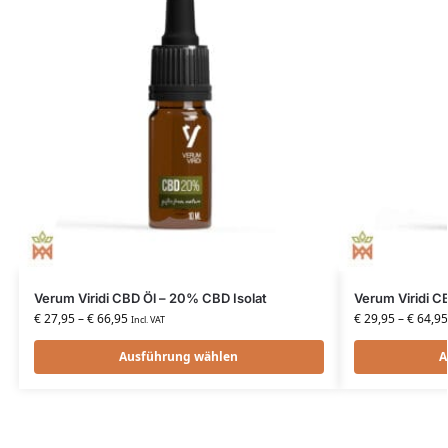
Verum Viridi CBD Öl – 20% CBD Isolat
Verum Viridi C
€
27,95
–
€
66,95
€
29,95
–
€
64,95
Incl. VAT
Ausführung wählen
A