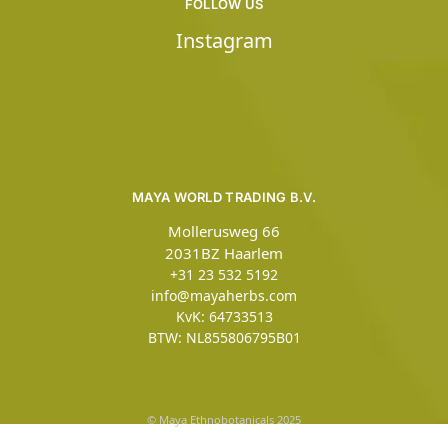
FOLLOW US
Instagram
MAYA WORLD TRADING B.V.
Mollerusweg 66
2031BZ Haarlem
+31 23 532 5192
info@mayaherbs.com
KvK: 64733513
BTW: NL855806795B01
© Maya Ethnobotanicals 2025