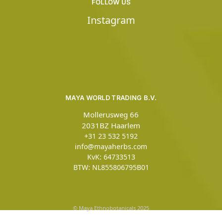
FOLLOW US
Instagram
MAYA WORLD TRADING B.V.
Mollerusweg 66
2031BZ Haarlem
+31 23 532 5192
info@mayaherbs.com
KvK: 64733513
BTW: NL855806795B01
© Maya Ethnobotanicals 2025